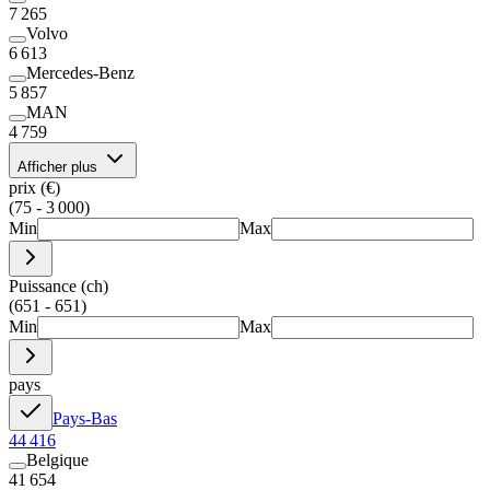
7 265
Volvo
6 613
Mercedes-Benz
5 857
MAN
4 759
Afficher plus
prix (€)
(75 - 3 000)
Min
Max
Puissance (ch)
(651 - 651)
Min
Max
pays
Pays-Bas
44 416
Belgique
41 654