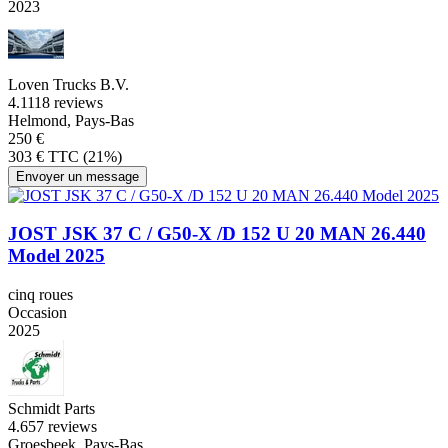
2023
Loven Trucks B.V.
4.1
118 reviews
Helmond, Pays-Bas
250 €
303 € TTC (21%)
Envoyer un message
JOST JSK 37 C / G50-X /D 152 U 20 MAN 26.440
Model 2025
cinq roues
Occasion
2025
Schmidt Parts
4.6
57 reviews
Groesbeek, Pays-Bas