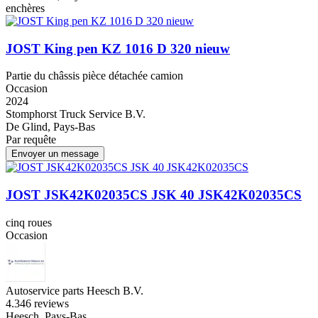
enchères
JOST King pen KZ 1016 D 320 nieuw
Partie du châssis pièce détachée camion
Occasion
2024
Stomphorst Truck Service B.V.
De Glind, Pays-Bas
Par requête
Envoyer un message
JOST JSK42K02035CS JSK 40 JSK42K02035CS
cinq roues
Occasion
Autoservice parts Heesch B.V.
4.3
46 reviews
Heesch, Pays-Bas