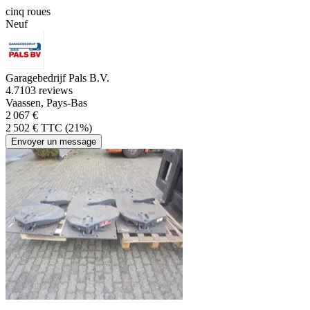
cinq roues
Neuf
Garagebedrijf Pals B.V.
4.7
103 reviews
Vaassen, Pays-Bas
2 067 €
2 502 € TTC (21%)
Envoyer un message