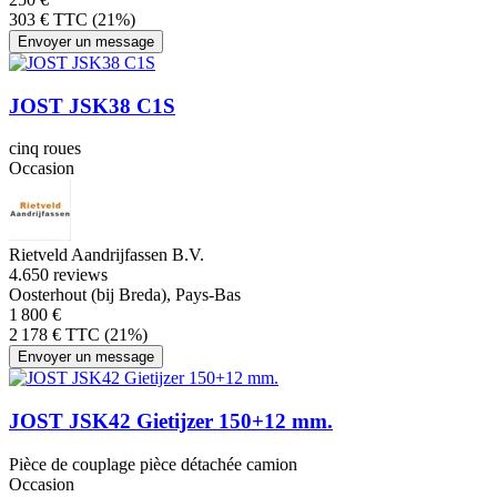
303 € TTC (21%)
Envoyer un message
JOST JSK38 C1S
cinq roues
Occasion
Rietveld Aandrijfassen B.V.
4.6
50 reviews
Oosterhout (bij Breda), Pays-Bas
1 800 €
2 178 € TTC (21%)
Envoyer un message
JOST JSK42 Gietijzer 150+12 mm.
Pièce de couplage pièce détachée camion
Occasion