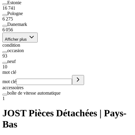
Estonie
16 741
Pologne
6 275
Danemark
6 056
Afficher plus
condition
occasion
93
neuf
10
mot clé
mot clé
accessoires
boîte de vitesse automatique
1
JOST Pièces Détachées | Pays-
Bas