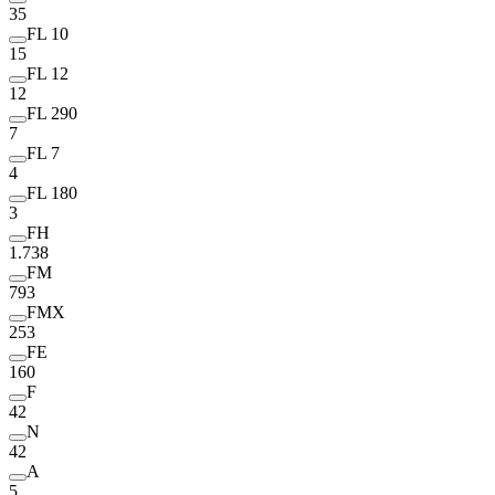
35
FL 10
15
FL 12
12
FL 290
7
FL 7
4
FL 180
3
FH
1.738
FM
793
FMX
253
FE
160
F
42
N
42
A
5