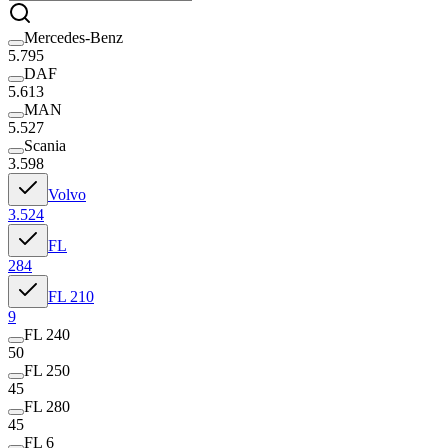
Mercedes-Benz
5.795
DAF
5.613
MAN
5.527
Scania
3.598
Volvo
3.524
FL
284
FL 210
9
FL 240
50
FL 250
45
FL 280
45
FL 6