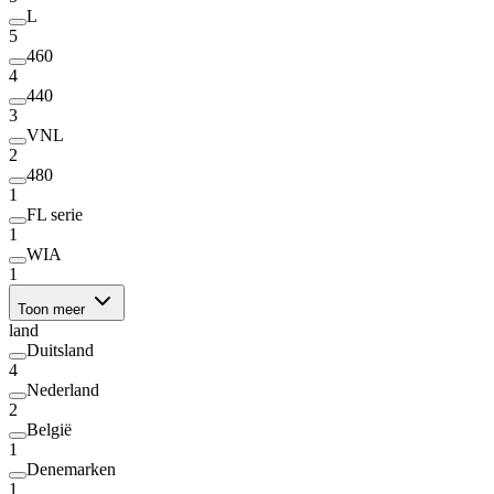
L
5
460
4
440
3
VNL
2
480
1
FL serie
1
WIA
1
Toon meer
land
Duitsland
4
Nederland
2
België
1
Denemarken
1