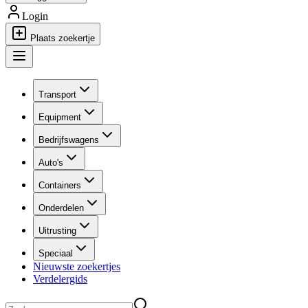
Login
Plaats zoekertje
Transport
Equipment
Bedrijfswagens
Auto's
Containers
Onderdelen
Uitrusting
Speciaal
Nieuwste zoekertjes
Verdelergids