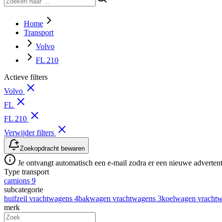
Home
Transport
Volvo
FL 210
Actieve filters
Volvo
FL
FL 210
Verwijder filters
Zoekopdracht bewaren
Je ontvangt automatisch een e-mail zodra er een nieuwe advertenti
Type transport
camions
9
subcategorie
huifzeil vrachtwagens
4
bakwagen vrachtwagens
3
koelwagen vracht
merk