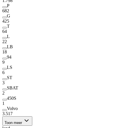
1.798
P
682
G
425
T
64
L
22
LB
18
94
9
LS
6
ST
3
SBAT
2
450S
1
Volvo
3.517
Toon meer