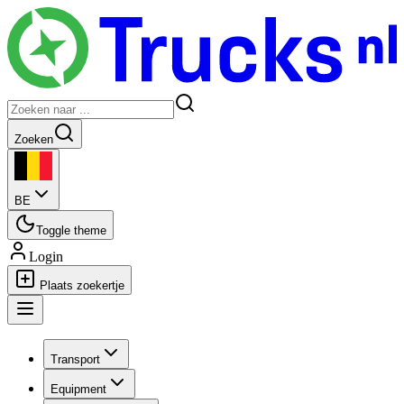
Zoeken
BE
Toggle theme
Login
Plaats zoekertje
Transport
Equipment