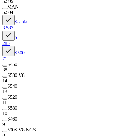
5.595
MAN
5.504
Scania
3.587
S
285
S500
71
S450
38
S580 V8
14
S540
13
S520
11
S580
10
S460
9
590S V8 NGS
8