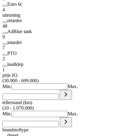
Euro 6c
4
uitrusting
retarder
48
AdBlue tank
9
intarder
7
PTO
2
laadklep
1
prijs (€)
(30.900 - 699.000)
Min.
Max.
tellerstand (km)
(10 - 1.070.000)
Min.
Max.
brandstoftype
diesel