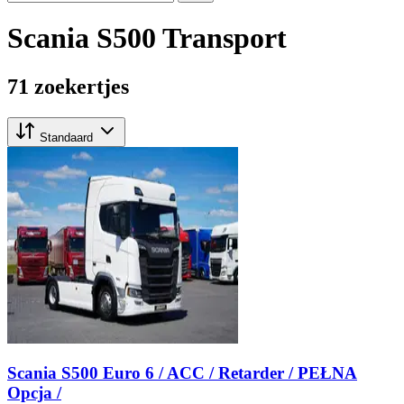
Scania S500 Transport
71 zoekertjes
Standaard
Scania S500 Euro 6 / ACC / Retarder / PEŁNA
Opcja /