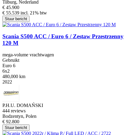
Tilburg, Nederland
€ 45.900
€ 55.539 incl. 21% btw
Stuur bericht
Scania S500 ACC / Euro 6 / Zestaw Przestrzenny
120 M
mega-volume vrachtwagen
Gebruikt
Euro 6
6x2
480,000 km
2022
P.H.U. DOMAŃSKI
4
44 reviews
Bodzentyn, Polen
€ 92.800
Stuur bericht