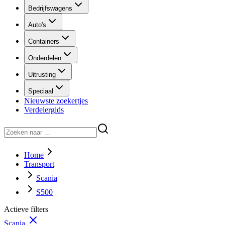
Bedrijfswagens
Auto's
Containers
Onderdelen
Uitrusting
Speciaal
Nieuwste zoekertjes
Verdelergids
Home
Transport
Scania
S500
Actieve filters
Scania