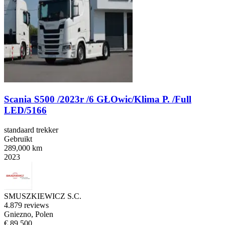
Scania S500 /2023r /6 GŁOwic/Klima P. /Full
LED/5166
standaard trekker
Gebruikt
289,000 km
2023
SMUSZKIEWICZ S.C.
4.8
79 reviews
Gniezno, Polen
€ 89.500