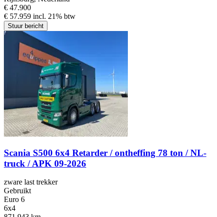
€ 47.900
€ 57.959 incl. 21% btw
Stuur bericht
Scania S500 6x4 Retarder / ontheffing 78 ton / NL-
truck / APK 09-2026
zware last trekker
Gebruikt
Euro 6
6x4
871,943 km