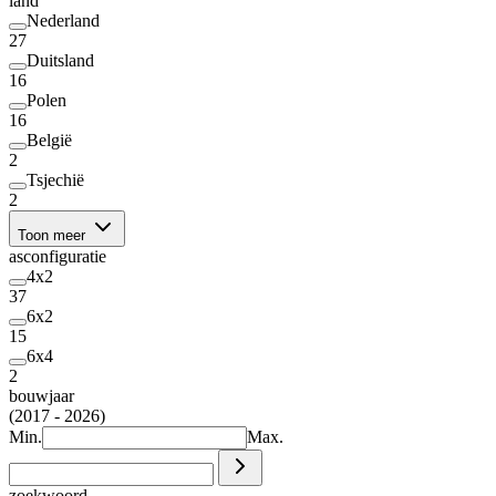
land
Nederland
27
Duitsland
16
Polen
16
België
2
Tsjechië
2
Toon meer
asconfiguratie
4x2
37
6x2
15
6x4
2
bouwjaar
(2017 - 2026)
Min.
Max.
zoekwoord