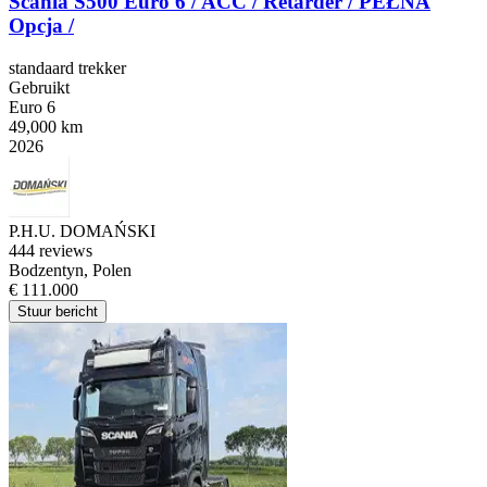
Scania S500 Euro 6 / ACC / Retarder / PEŁNA
Opcja /
standaard trekker
Gebruikt
Euro 6
49,000 km
2026
P.H.U. DOMAŃSKI
4
44 reviews
Bodzentyn, Polen
€ 111.000
Stuur bericht