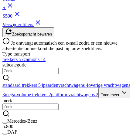
S
S500
Verwijder filters
Zoekopdracht bewaren
Je ontvangt automatisch een e-mail zodra er een nieuwe
advertentie online komt die past bij jouw zoekfilters.
Type transport
trekkers
57
camions
14
subcategorie
standaard trekkers
54
paardenvrachtwagens
4
overige vrachtwagens
3
mega-volume trekkers
2
platform vrachtwagens
2
Toon meer
merk
Mercedes-Benz
5.800
DAF