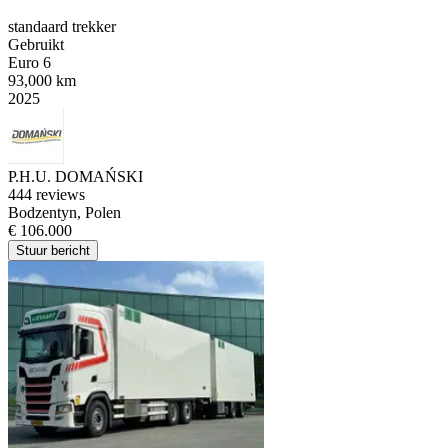
standaard trekker
Gebruikt
Euro 6
93,000 km
2025
P.H.U. DOMAŃSKI
4
44 reviews
Bodzentyn, Polen
€ 106.000
Stuur bericht