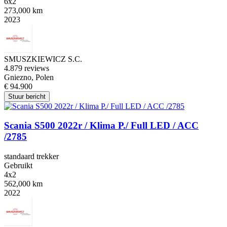
6x2
273,000 km
2023
SMUSZKIEWICZ S.C.
4.8
79 reviews
Gniezno, Polen
€ 94.900
Stuur bericht
Scania S500 2022r / Klima P./ Full LED / ACC
/2785
standaard trekker
Gebruikt
4x2
562,000 km
2022