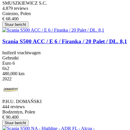
SMUSZKIEWICZ S.C.
4.8
79 reviews
Gniezno, Polen
€ 68.400
Stuur bericht
Scania S500 ACC / E 6 / Firanka / 20 Palet / DŁ. 8,1
huifzeil vrachtwagen
Gebruikt
Euro 6
6x2
480,000 km
2022
P.H.U. DOMAŃSKI
4
44 reviews
Bodzentyn, Polen
€ 90.400
Stuur bericht