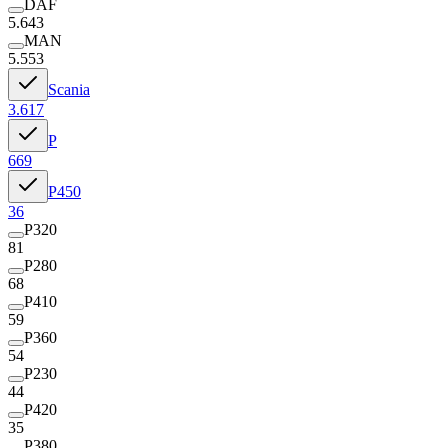
DAF
5.643
MAN
5.553
Scania
3.617
P
669
P450
36
P320
81
P280
68
P410
59
P360
54
P230
44
P420
35
P380