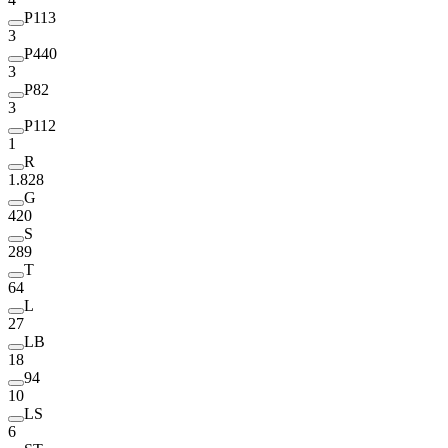
P113
3
P440
3
P82
3
P112
1
R
1.828
G
420
S
289
T
64
L
27
LB
18
94
10
LS
6