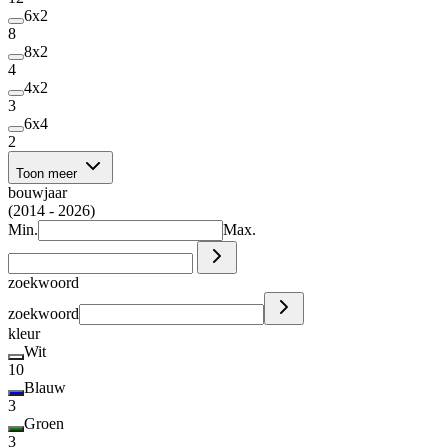
6x2
8
8x2
4
4x2
3
6x4
2
Toon meer
bouwjaar
(2014 - 2026)
Min.
Max.
zoekwoord
zoekwoord
kleur
Wit
10
Blauw
3
Groen
3