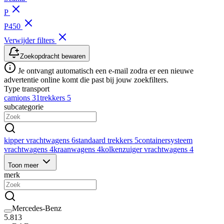
P
P450
Verwijder filters
Zoekopdracht bewaren
Je ontvangt automatisch een e-mail zodra er een nieuwe
advertentie online komt die past bij jouw zoekfilters.
Type transport
camions
31
trekkers
5
subcategorie
kipper vrachtwagens
6
standaard trekkers
5
containersysteem
vrachtwagens
4
kraanwagens
4
kolkenzuiger vrachtwagens
4
Toon meer
merk
Mercedes-Benz
5.813