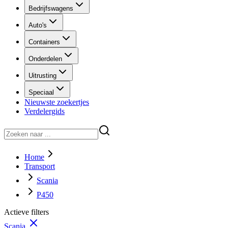
Bedrijfswagens
Auto's
Containers
Onderdelen
Uitrusting
Speciaal
Nieuwste zoekertjes
Verdelergids
Home
Transport
Scania
P450
Actieve filters
Scania