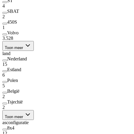
ST
4
SBAT
2
450S
1
Volvo
3.528
Toon meer
land
Nederland
15
Estland
6
Polen
5
België
2
Tsjechië
2
Toon meer
asconfiguratie
8x4
12