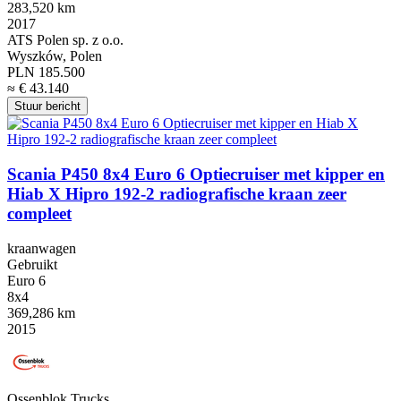
283,520 km
2017
ATS Polen sp. z o.o.
Wyszków, Polen
PLN 185.500
≈ € 43.140
Stuur bericht
Scania P450 8x4 Euro 6 Optiecruiser met kipper en
Hiab X Hipro 192-2 radiografische kraan zeer
compleet
kraanwagen
Gebruikt
Euro 6
8x4
369,286 km
2015
Ossenblok Trucks