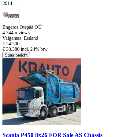
2014
Engeros Otepää OÜ
4.7
44 reviews
Valgamaa, Estland
€ 24.500
€ 30.380 incl. 24% btw
Stuur bericht
Scania P450 8x26 FOR Sale AS Chassis