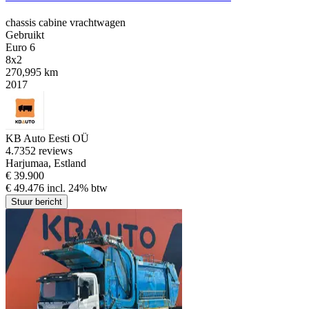
chassis cabine vrachtwagen
Gebruikt
Euro 6
8x2
270,995 km
2017
KB Auto Eesti OÜ
4.7
352 reviews
Harjumaa, Estland
€ 39.900
€ 49.476 incl. 24% btw
Stuur bericht