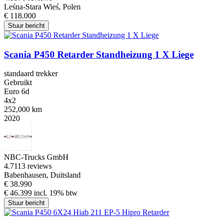
Leśna-Stara Wieś, Polen
€ 118.000
Stuur bericht
Scania P450 Retarder Standheizung 1 X Liege
standaard trekker
Gebruikt
Euro 6d
4x2
252,000 km
2020
NBC-Trucks GmbH
4.7
113 reviews
Babenhausen, Duitsland
€ 38.990
€ 46.399 incl. 19% btw
Stuur bericht