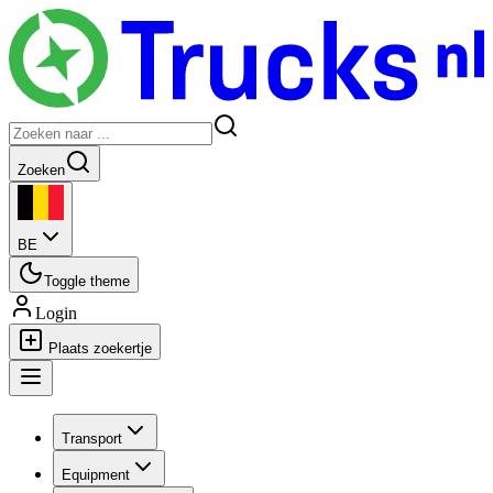
Zoeken
BE
Toggle theme
Login
Plaats zoekertje
Transport
Equipment