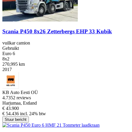
Scania P450 8x26 Zetterbergs EHP 33 Kubik
vuilkar camion
Gebruikt
Euro 6
8x2
270,995 km
2017
KB Auto Eesti OÜ
4.7
352 reviews
Harjumaa, Estland
€ 43.900
€ 54.436 incl. 24% btw
Stuur bericht