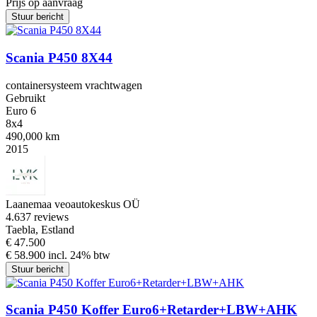
Prijs op aanvraag
Stuur bericht
Scania P450 8X44
containersysteem vrachtwagen
Gebruikt
Euro 6
8x4
490,000 km
2015
Laanemaa veoautokeskus OÜ
4.6
37 reviews
Taebla, Estland
€ 47.500
€ 58.900 incl. 24% btw
Stuur bericht
Scania P450 Koffer Euro6+Retarder+LBW+AHK