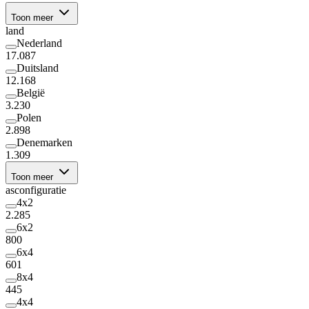
Toon meer
land
Nederland
17.087
Duitsland
12.168
België
3.230
Polen
2.898
Denemarken
1.309
Toon meer
asconfiguratie
4x2
2.285
6x2
800
6x4
601
8x4
445
4x4