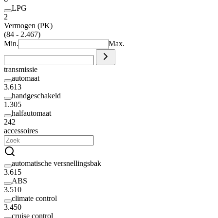
LPG
2
Vermogen (PK)
(84 - 2.467)
Min.
Max.
transmissie
automaat
3.613
handgeschakeld
1.305
halfautomaat
242
accessoires
automatische versnellingsbak
3.615
ABS
3.510
climate control
3.450
cruise control