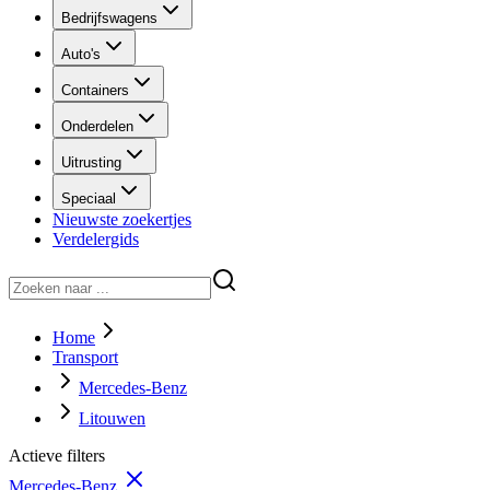
Bedrijfswagens
Auto's
Containers
Onderdelen
Uitrusting
Speciaal
Nieuwste zoekertjes
Verdelergids
Home
Transport
Mercedes-Benz
Litouwen
Actieve filters
Mercedes-Benz