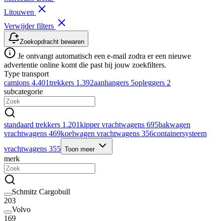
Litouwen
Verwijder filters
Zoekopdracht bewaren
Je ontvangt automatisch een e-mail zodra er een nieuwe
advertentie online komt die past bij jouw zoekfilters.
Type transport
camions
4.401
trekkers
1.392
aanhangers
5
opleggers
2
subcategorie
standaard trekkers
1.201
kipper vrachtwagens
695
bakwagen
vrachtwagens
469
koelwagen vrachtwagens
356
containersysteem
vrachtwagens
355
Toon meer
merk
Schmitz Cargobull
203
Volvo
169