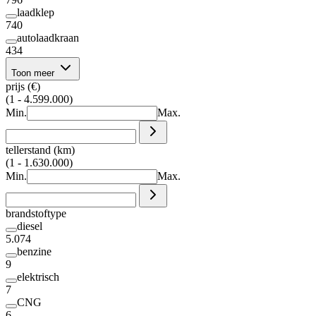
laadklep
740
autolaadkraan
434
Toon meer
prijs (€)
(1 - 4.599.000)
Min.
Max.
tellerstand (km)
(1 - 1.630.000)
Min.
Max.
brandstoftype
diesel
5.074
benzine
9
elektrisch
7
CNG
6