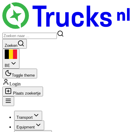
Zoeken
BE
Toggle theme
Login
Plaats zoekertje
Transport
Equipment