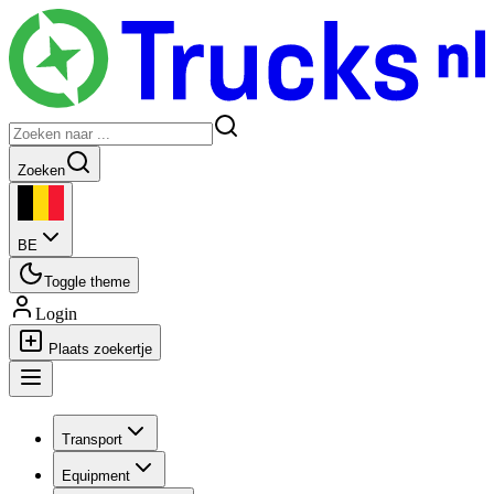
Zoeken
BE
Toggle theme
Login
Plaats zoekertje
Transport
Equipment