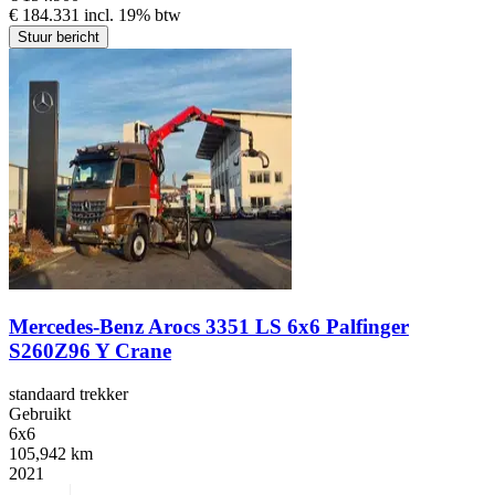
€ 184.331 incl. 19% btw
Stuur bericht
Mercedes-Benz Arocs 3351 LS 6x6 Palfinger
S260Z96 Y Crane
standaard trekker
Gebruikt
6x6
105,942 km
2021