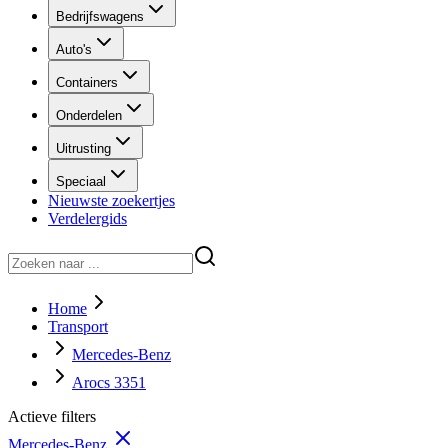
Bedrijfswagens
Auto's
Containers
Onderdelen
Uitrusting
Speciaal
Nieuwste zoekertjes
Verdelergids
Home
Transport
Mercedes-Benz
Arocs 3351
Actieve filters
Mercedes-Benz