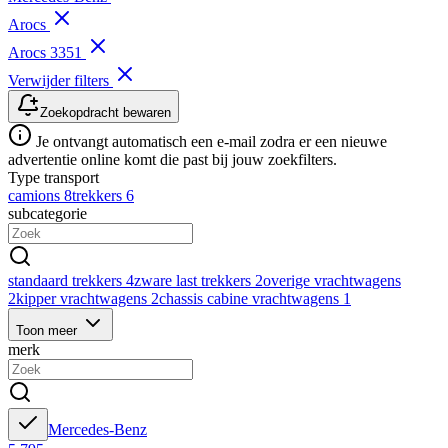
Arocs
Arocs 3351
Verwijder filters
Zoekopdracht bewaren
Je ontvangt automatisch een e-mail zodra er een nieuwe
advertentie online komt die past bij jouw zoekfilters.
Type transport
camions
8
trekkers
6
subcategorie
standaard trekkers
4
zware last trekkers
2
overige vrachtwagens
2
kipper vrachtwagens
2
chassis cabine vrachtwagens
1
Toon meer
merk
Mercedes-Benz