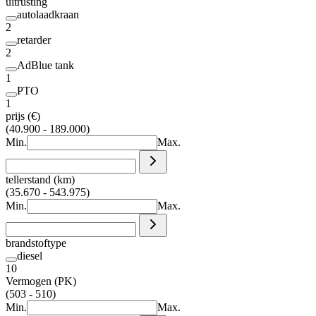
uitrusting
autolaadkraan
2
retarder
2
AdBlue tank
1
PTO
1
prijs (€)
(40.900 - 189.000)
Min.
Max.
tellerstand (km)
(35.670 - 543.975)
Min.
Max.
brandstoftype
diesel
10
Vermogen (PK)
(503 - 510)
Min.
Max.