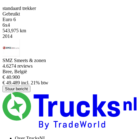
standaard trekker
Gebruikt
Euro 6
6x4
543,975 km
2014
SMZ Smeets & zonen
4.6
274 reviews
Bree, België
€ 40.900
€ 49.489 incl. 21% btw
Stuur bericht
Over TrucksNL