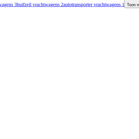
twagens
3
huifzeil vrachtwagens
2
autotransporter vrachtwagens
1
Toon 