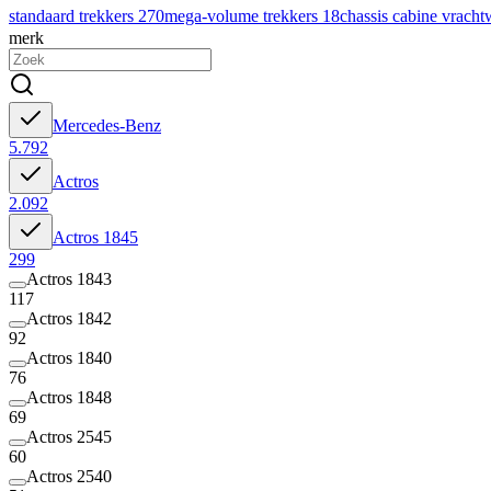
standaard trekkers
270
mega-volume trekkers
18
chassis cabine vrach
merk
Mercedes-Benz
5.792
Actros
2.092
Actros 1845
299
Actros 1843
117
Actros 1842
92
Actros 1840
76
Actros 1848
69
Actros 2545
60
Actros 2540