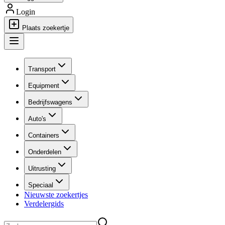
Login
Plaats zoekertje
Transport
Equipment
Bedrijfswagens
Auto's
Containers
Onderdelen
Uitrusting
Speciaal
Nieuwste zoekertjes
Verdelergids