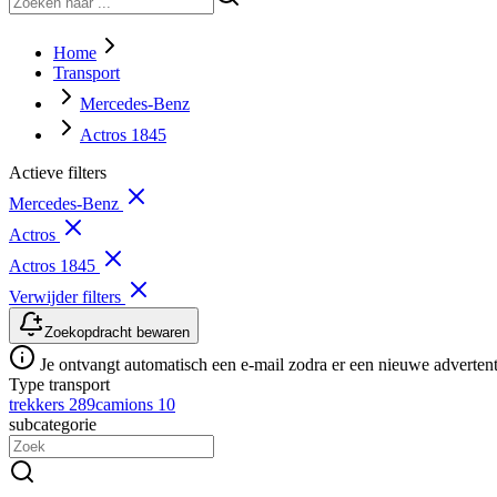
Home
Transport
Mercedes-Benz
Actros 1845
Actieve filters
Mercedes-Benz
Actros
Actros 1845
Verwijder filters
Zoekopdracht bewaren
Je ontvangt automatisch een e-mail zodra er een nieuwe advertenti
Type transport
trekkers
289
camions
10
subcategorie