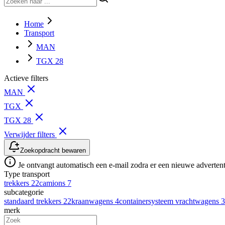
Home
Transport
MAN
TGX 28
Actieve filters
MAN
TGX
TGX 28
Verwijder filters
Zoekopdracht bewaren
Je ontvangt automatisch een e-mail zodra er een nieuwe advertenti
Type transport
trekkers
22
camions
7
subcategorie
standaard trekkers
22
kraanwagens
4
containersysteem vrachtwagens
3
merk