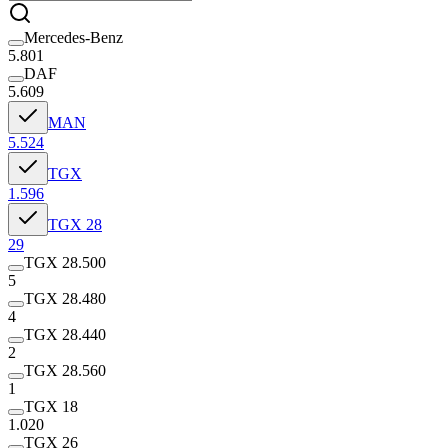
Mercedes-Benz
5.801
DAF
5.609
MAN
5.524
TGX
1.596
TGX 28
29
TGX 28.500
5
TGX 28.480
4
TGX 28.440
2
TGX 28.560
1
TGX 18
1.020
TGX 26