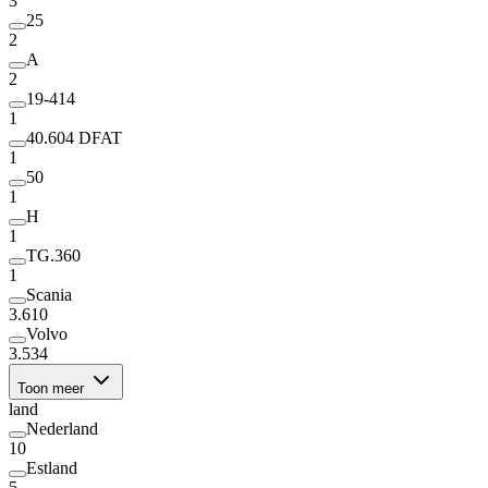
3
25
2
A
2
19-414
1
40.604 DFAT
1
50
1
H
1
TG.360
1
Scania
3.610
Volvo
3.534
Toon meer
land
Nederland
10
Estland
5