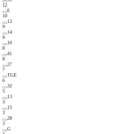
12
6
10
12
9
14
9
10
8
41
8
27
7
TGE
6
32
5
13
3
15
3
28
3
G