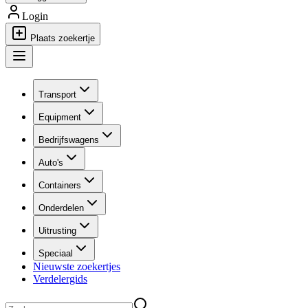
Login
Plaats zoekertje
Transport
Equipment
Bedrijfswagens
Auto's
Containers
Onderdelen
Uitrusting
Speciaal
Nieuwste zoekertjes
Verdelergids