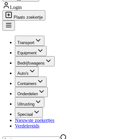
Login
Plaats zoekertje
Transport
Equipment
Bedrijfswagens
Auto's
Containers
Onderdelen
Uitrusting
Speciaal
Nieuwste zoekertjes
Verdelergids