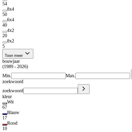
54
8x4
50
6x4
40
4x2
20
8x2
5
Toon meer
bouwjaar
(1989 - 2026)
Min.
Max.
zoekwoord
zoekwoord
kleur
Wit
67
Blauw
17
Rood
10