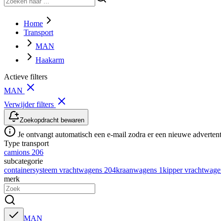
Home
Transport
MAN
Haakarm
Actieve filters
MAN
Verwijder filters
Zoekopdracht bewaren
Je ontvangt automatisch een e-mail zodra er een nieuwe advertenti
Type transport
camions
206
subcategorie
containersysteem vrachtwagens
204
kraanwagens
1
kipper vrachtwag
merk
MAN