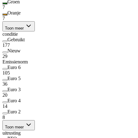
Groen
7
Oranje
7
Toon meer
conditie
Gebruikt
177
Nieuw
29
Emissienorm
Euro 6
105
Euro 5
36
Euro 3
20
Euro 4
14
Euro 2
8
Toon meer
uitrusting