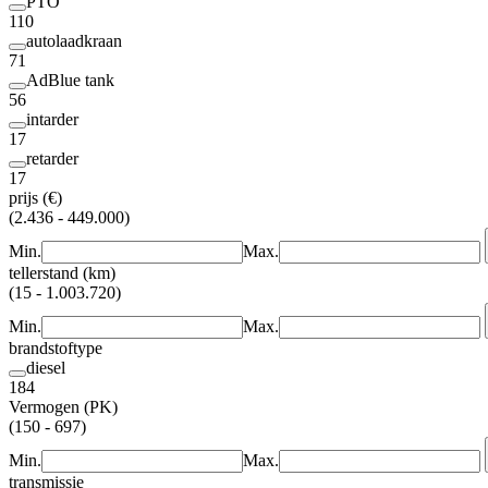
PTO
110
autolaadkraan
71
AdBlue tank
56
intarder
17
retarder
17
prijs (€)
(2.436 - 449.000)
Min.
Max.
tellerstand (km)
(15 - 1.003.720)
Min.
Max.
brandstoftype
diesel
184
Vermogen (PK)
(150 - 697)
Min.
Max.
transmissie