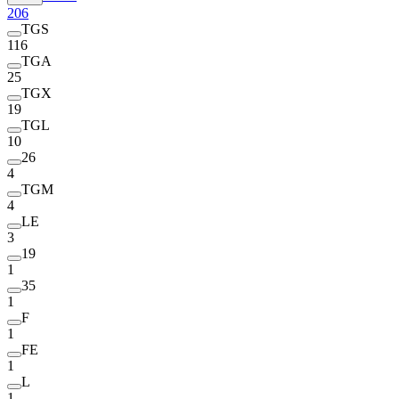
206
TGS
116
TGA
25
TGX
19
TGL
10
26
4
TGM
4
LE
3
19
1
35
1
F
1
FE
1
L
1