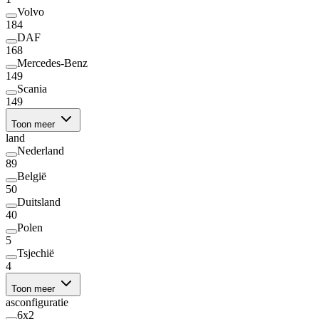
Volvo
184
DAF
168
Mercedes-Benz
149
Scania
149
Toon meer
land
Nederland
89
België
50
Duitsland
40
Polen
5
Tsjechië
4
Toon meer
asconfiguratie
6x2