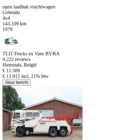
open laadbak vrachtwagen
Gebruikt
4x4
143,109 km
1979
TLD Trucks en Vans BVBA
4.2
22 reviews
Herentals, België
€ 11.500
€ 13.915 incl. 21% btw
Stuur bericht