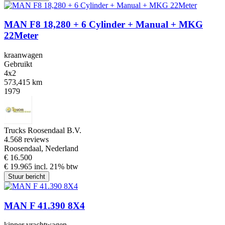
MAN F8 18,280 + 6 Cylinder + Manual + MKG
22Meter
kraanwagen
Gebruikt
4x2
573,415 km
1979
Trucks Roosendaal B.V.
4.5
68 reviews
Roosendaal, Nederland
€ 16.500
€ 19.965 incl. 21% btw
Stuur bericht
MAN F 41.390 8X4
kipper vrachtwagen