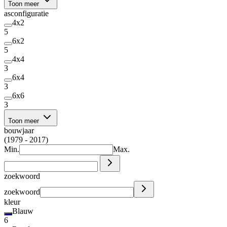
Toon meer
asconfiguratie
4x2
5
6x2
5
4x4
3
6x4
3
6x6
3
Toon meer
bouwjaar
(1979 - 2017)
Min.
Max.
zoekwoord
zoekwoord
kleur
Blauw
6