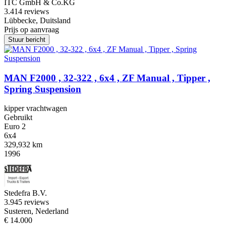
ITC GmbH & Co.KG
3.4
14 reviews
Lübbecke, Duitsland
Prijs op aanvraag
Stuur bericht
MAN F2000 , 32-322 , 6x4 , ZF Manual , Tipper ,
Spring Suspension
kipper vrachtwagen
Gebruikt
Euro 2
6x4
329,932 km
1996
Stedefra B.V.
3.9
45 reviews
Susteren, Nederland
€ 14.000