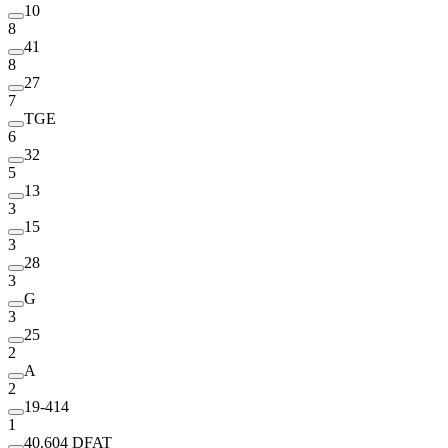
10
8
41
8
27
7
TGE
6
32
5
13
3
15
3
28
3
G
3
25
2
A
2
19-414
1
40.604 DFAT