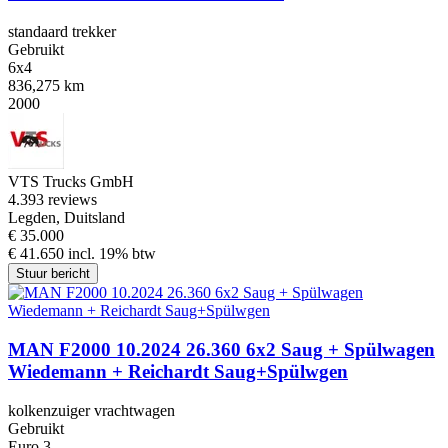
standaard trekker
Gebruikt
6x4
836,275 km
2000
VTS Trucks GmbH
4.3
93 reviews
Legden, Duitsland
€ 35.000
€ 41.650 incl. 19% btw
Stuur bericht
MAN F2000 10.2024 26.360 6x2 Saug + Spülwagen
Wiedemann + Reichardt Saug+Spülwgen
kolkenzuiger vrachtwagen
Gebruikt
Euro 3