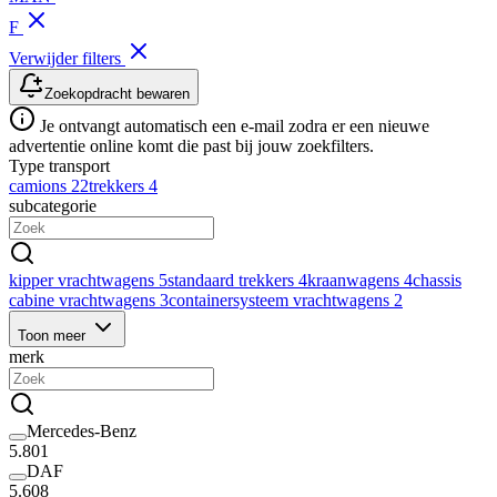
F
Verwijder filters
Zoekopdracht bewaren
Je ontvangt automatisch een e-mail zodra er een nieuwe
advertentie online komt die past bij jouw zoekfilters.
Type transport
camions
22
trekkers
4
subcategorie
kipper vrachtwagens
5
standaard trekkers
4
kraanwagens
4
chassis
cabine vrachtwagens
3
containersysteem vrachtwagens
2
Toon meer
merk
Mercedes-Benz
5.801
DAF
5.608