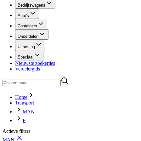
Bedrijfswagens
Auto's
Containers
Onderdelen
Uitrusting
Speciaal
Nieuwste zoekertjes
Verdelergids
Home
Transport
MAN
F
Actieve filters
MAN