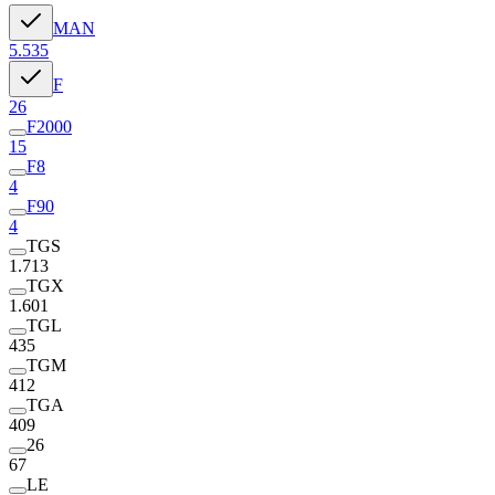
MAN
5.535
F
26
F2000
15
F8
4
F90
4
TGS
1.713
TGX
1.601
TGL
435
TGM
412
TGA
409
26
67
LE