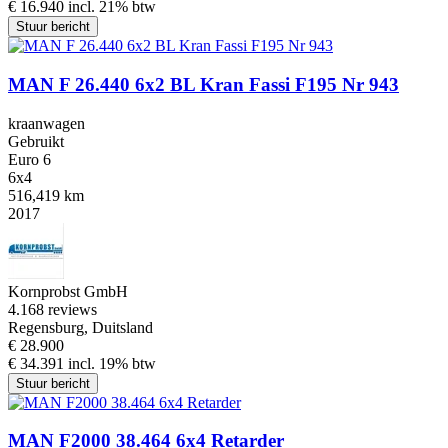
€ 16.940 incl. 21% btw
Stuur bericht
MAN F 26.440 6x2 BL Kran Fassi F195 Nr 943
kraanwagen
Gebruikt
Euro 6
6x4
516,419 km
2017
Kornprobst GmbH
4.1
68 reviews
Regensburg, Duitsland
€ 28.900
€ 34.391 incl. 19% btw
Stuur bericht
MAN F2000 38.464 6x4 Retarder