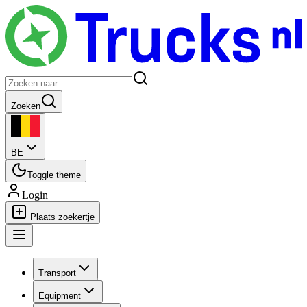
Zoeken
BE
Toggle theme
Login
Plaats zoekertje
Transport
Equipment