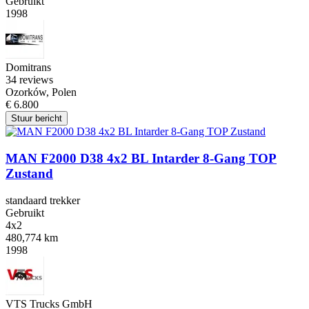
Gebruikt
1998
Domitrans
3
4 reviews
Ozorków, Polen
€ 6.800
Stuur bericht
MAN F2000 D38 4x2 BL Intarder 8-Gang TOP
Zustand
standaard trekker
Gebruikt
4x2
480,774 km
1998
VTS Trucks GmbH