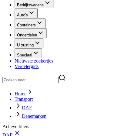
Bedrijfswagens
Auto's
Containers
Onderdelen
Uitrusting
Speciaal
Nieuwste zoekertjes
Verdelergids
Home
Transport
DAF
Denemarken
Actieve filters
DAF