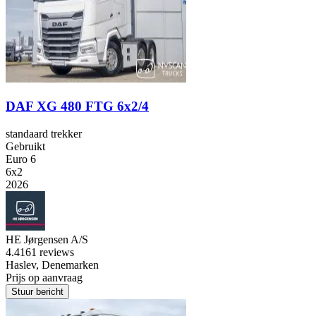
DAF XG 480 FTG 6x2/4
standaard trekker
Gebruikt
Euro 6
6x2
2026
HE Jørgensen A/S
4.4
161 reviews
Haslev, Denemarken
Prijs op aanvraag
Stuur bericht