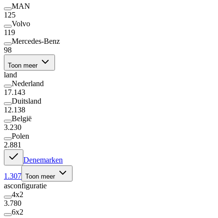
MAN
125
Volvo
119
Mercedes-Benz
98
Toon meer
land
Nederland
17.143
Duitsland
12.138
België
3.230
Polen
2.881
Denemarken
1.307
Toon meer
asconfiguratie
4x2
3.780
6x2