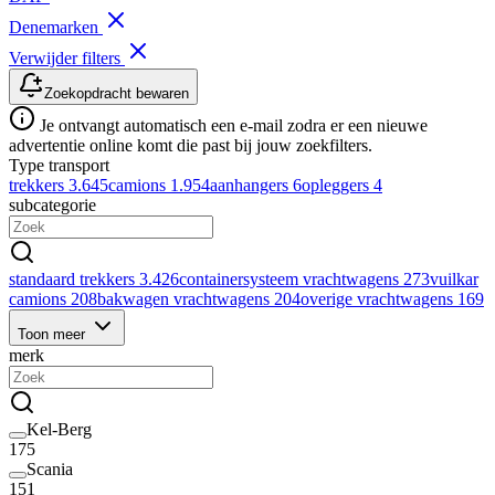
Denemarken
Verwijder filters
Zoekopdracht bewaren
Je ontvangt automatisch een e-mail zodra er een nieuwe
advertentie online komt die past bij jouw zoekfilters.
Type transport
trekkers
3.645
camions
1.954
aanhangers
6
opleggers
4
subcategorie
standaard trekkers
3.426
containersysteem vrachtwagens
273
vuilkar
camions
208
bakwagen vrachtwagens
204
overige vrachtwagens
169
Toon meer
merk
Kel-Berg
175
Scania
151