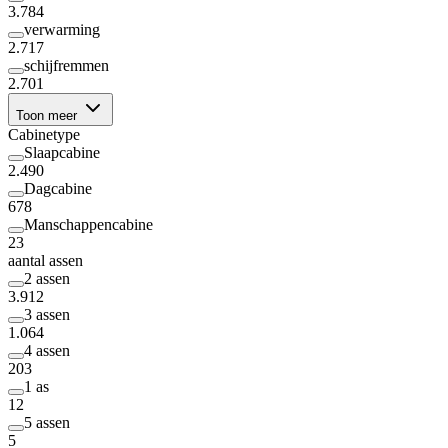
3.784
verwarming
2.717
schijfremmen
2.701
Toon meer
Cabinetype
Slaapcabine
2.490
Dagcabine
678
Manschappencabine
23
aantal assen
2 assen
3.912
3 assen
1.064
4 assen
203
1 as
12
5 assen
5