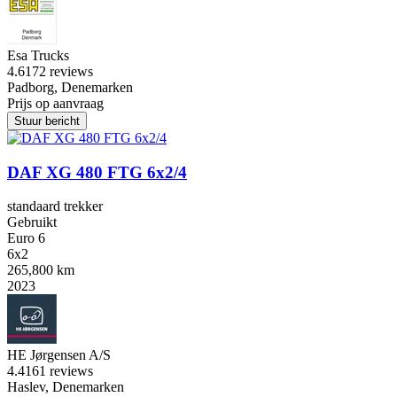
Esa Trucks
4.6
172 reviews
Padborg, Denemarken
Prijs op aanvraag
Stuur bericht
DAF XG 480 FTG 6x2/4
standaard trekker
Gebruikt
Euro 6
6x2
265,800 km
2023
HE Jørgensen A/S
4.4
161 reviews
Haslev, Denemarken