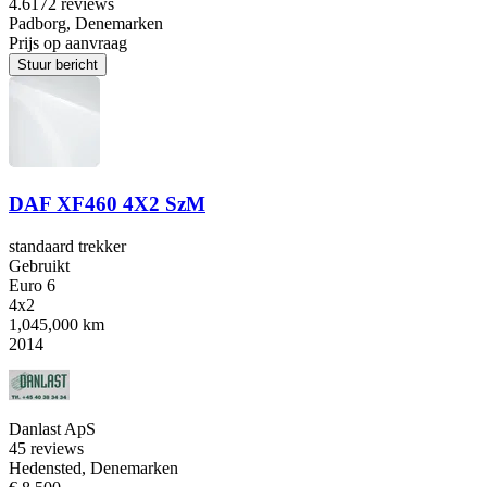
4.6
172 reviews
Padborg, Denemarken
Prijs op aanvraag
Stuur bericht
DAF XF460 4X2 SzM
standaard trekker
Gebruikt
Euro 6
4x2
1,045,000 km
2014
Danlast ApS
4
5 reviews
Hedensted, Denemarken