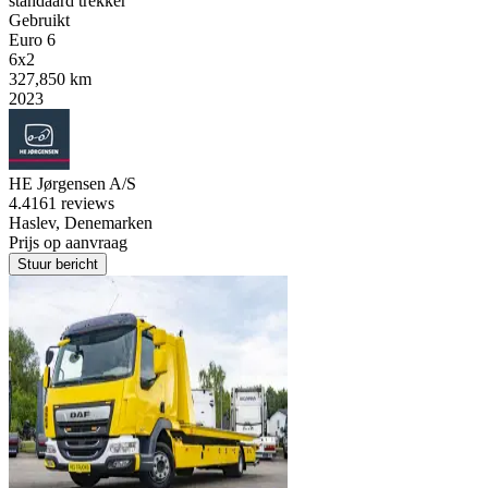
standaard trekker
Gebruikt
Euro 6
6x2
327,850 km
2023
HE Jørgensen A/S
4.4
161 reviews
Haslev, Denemarken
Prijs op aanvraag
Stuur bericht