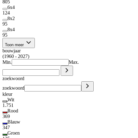
805
6x4
124
8x2
95
8x4
95
Toon meer
bouwjaar
(1960 - 2027)
Min.
Max.
zoekwoord
zoekwoord
kleur
Wit
1.751
Rood
369
Blauw
347
Groen