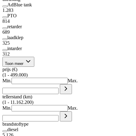
AdBlue tank
1.283
PTO
814
retarder
689
laadklep
325
intarder
312
Toon meer
prijs (€)
(1 - 499.000)
Min.
Max.
tellerstand (km)
(1 - 11.162.200)
Min.
Max.
brandstoftype
diesel
5.126