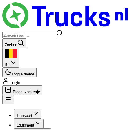
Zoeken
BE
Toggle theme
Login
Plaats zoekertje
Transport
Equipment