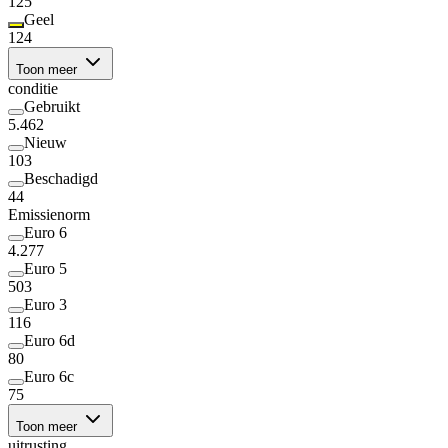
125
Geel
124
Toon meer
conditie
Gebruikt
5.462
Nieuw
103
Beschadigd
44
Emissienorm
Euro 6
4.277
Euro 5
503
Euro 3
116
Euro 6d
80
Euro 6c
75
Toon meer
uitrusting