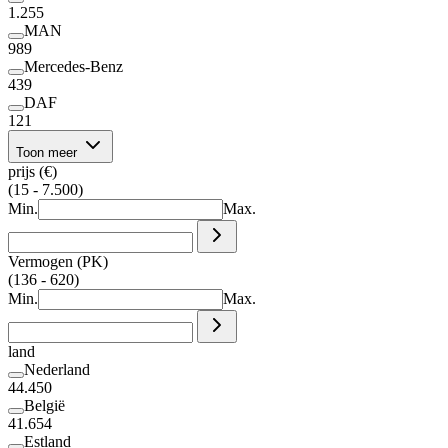
1.255
MAN
989
Mercedes-Benz
439
DAF
121
Toon meer
prijs (€)
(15 - 7.500)
Min.
Max.
Vermogen (PK)
(136 - 620)
Min.
Max.
land
Nederland
44.450
België
41.654
Estland