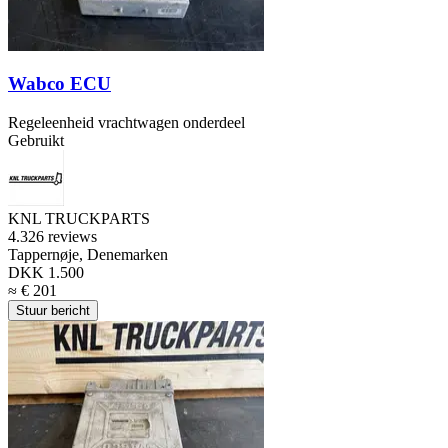
Wabco ECU
Regeleenheid vrachtwagen onderdeel
Gebruikt
KNL TRUCKPARTS
4.3
26 reviews
Tappernøje, Denemarken
DKK 1.500
≈ € 201
Stuur bericht