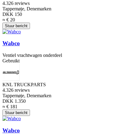
4.3
26 reviews
Tappernøje, Denemarken
DKK 150
≈ € 20
Stuur bericht
Wabco
Ventiel vrachtwagen onderdeel
Gebruikt
KNL TRUCKPARTS
4.3
26 reviews
Tappernøje, Denemarken
DKK 1.350
≈ € 181
Stuur bericht
Wabco