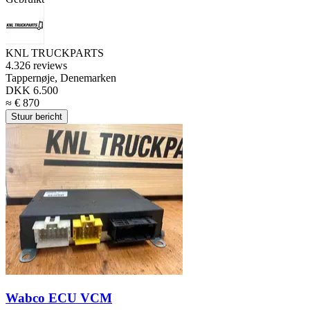
KNL TRUCKPARTS
4.3
26 reviews
Tappernøje, Denemarken
DKK 6.500
≈ € 870
Stuur bericht
Wabco ECU VCM