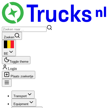
Zoeken
BE
Toggle theme
Login
Plaats zoekertje
Transport
Equipment