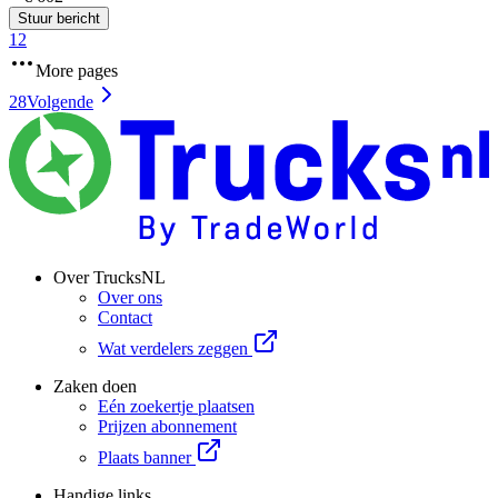
Stuur bericht
1
2
More pages
28
Volgende
Over TrucksNL
Over ons
Contact
Wat verdelers zeggen
Zaken doen
Eén zoekertje plaatsen
Prijzen abonnement
Plaats banner
Handige links