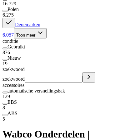
16.729
Polen
6.275
Denemarken
6.057
Toon meer
conditie
Gebruikt
876
Nieuw
19
zoekwoord
zoekwoord
accessoires
automatische versnellingsbak
129
EBS
8
ABS
5
Wabco Onderdelen |