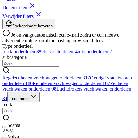
Denemarken
Verwijder filters
Zoekopdracht bewaren
Je ontvangt automatisch een e-mail zodra er een nieuwe
advertentie online komt die past bij jouw zoekfilters.
Type onderdeel
truck onderdelen
889
bus onderdelen
4
auto onderdelen
2
subcategorie
Regeleenheden vrachtwagen onderdelen
317
Overige vrachtwagen
onderdelen
186
Remdelen vrachtwagen onderdelen
107
Ventielen
vrachtwagen onderdelen
98
Luchtdrogers vrachtwagen onderdelen
34
Toon meer
merk
Scania
2.524
Volvo