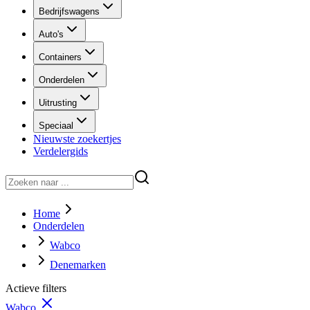
Bedrijfswagens
Auto's
Containers
Onderdelen
Uitrusting
Speciaal
Nieuwste zoekertjes
Verdelergids
Home
Onderdelen
Wabco
Denemarken
Actieve filters
Wabco