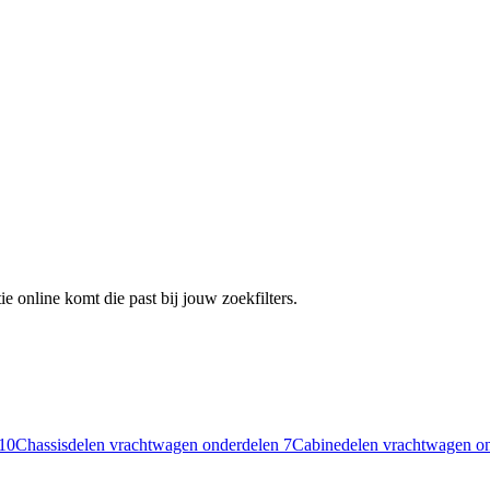
e online komt die past bij jouw zoekfilters.
10
Chassisdelen vrachtwagen onderdelen
7
Cabinedelen vrachtwagen o