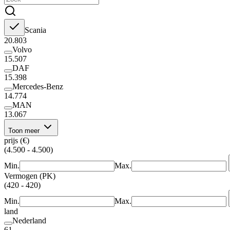
Scania
20.803
Volvo
15.507
DAF
15.398
Mercedes-Benz
14.774
MAN
13.067
Toon meer
prijs (€)
(4.500 - 4.500)
Min.
Max.
Vermogen (PK)
(420 - 420)
Min.
Max.
land
Nederland
61