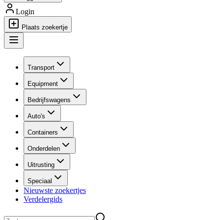
Login
Plaats zoekertje
Transport
Equipment
Bedrijfswagens
Auto's
Containers
Onderdelen
Uitrusting
Speciaal
Nieuwste zoekertjes
Verdelergids