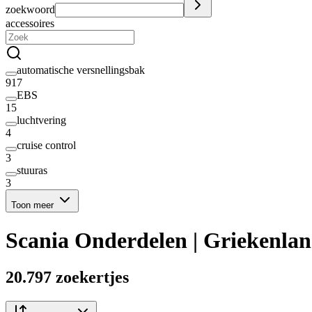
zoekwoord
accessoires
automatische versnellingsbak
917
EBS
15
luchtvering
4
cruise control
3
stuuras
3
Toon meer
Scania Onderdelen | Griekenla
20.797 zoekertjes