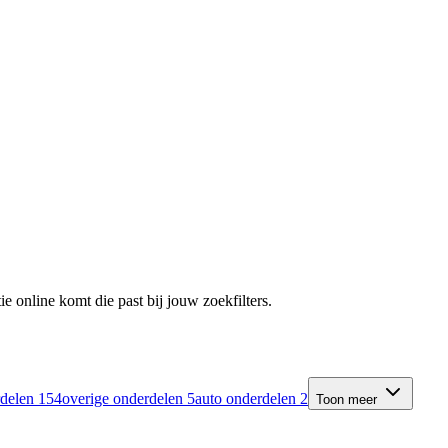
e online komt die past bij jouw zoekfilters.
rdelen
154
overige onderdelen
5
auto onderdelen
2
Toon meer