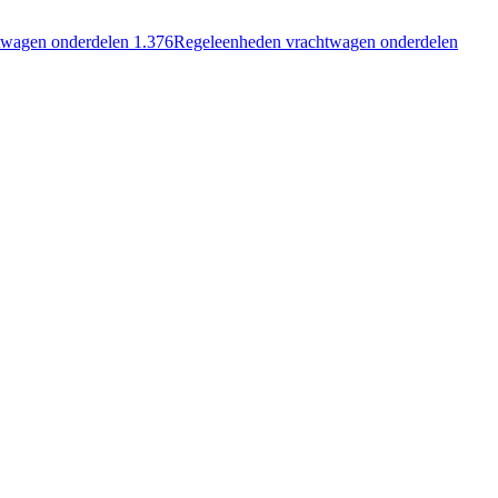
twagen onderdelen
1.376
Regeleenheden vrachtwagen onderdelen