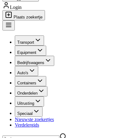
Login
Plaats zoekertje
Transport
Equipment
Bedrijfswagens
Auto's
Containers
Onderdelen
Uitrusting
Speciaal
Nieuwste zoekertjes
Verdelergids