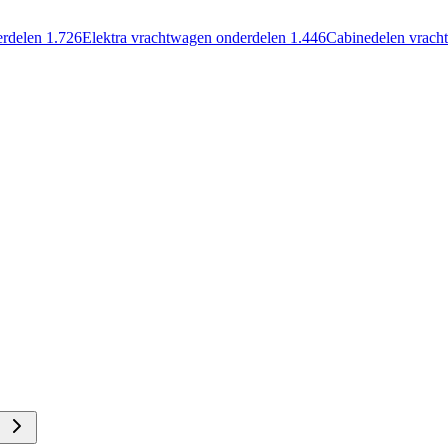
erdelen
1.726
Elektra vrachtwagen onderdelen
1.446
Cabinedelen vrach