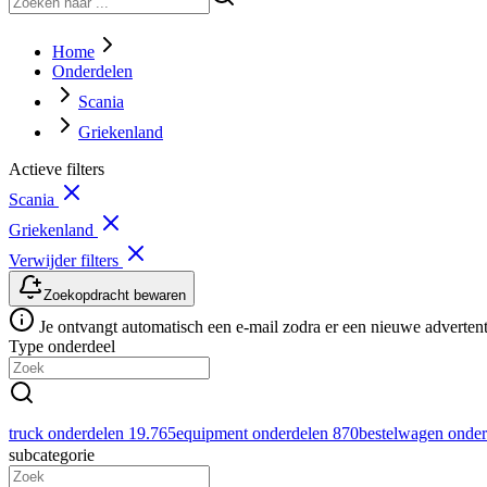
Home
Onderdelen
Scania
Griekenland
Actieve filters
Scania
Griekenland
Verwijder filters
Zoekopdracht bewaren
Je ontvangt automatisch een e-mail zodra er een nieuwe advertenti
Type onderdeel
truck onderdelen
19.765
equipment onderdelen
870
bestelwagen onde
subcategorie