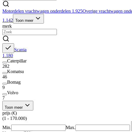
Motordelen vrachtwagen onderdelen
1.925
Overige vrachtwagen ond
1.142
Toon meer
merk
Scania
1.180
Caterpillar
282
Komatsu
46
Bomag
9
Volvo
7
Toon meer
prijs (€)
(1 - 170.000)
Min.
Max.