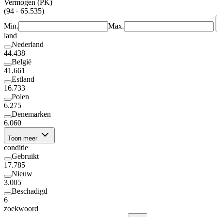
Vermogen (PK)
(94 - 65.535)
Min.
Max.
land
Nederland
44.438
België
41.661
Estland
16.733
Polen
6.275
Denemarken
6.060
Toon meer
conditie
Gebruikt
17.785
Nieuw
3.005
Beschadigd
6
zoekwoord