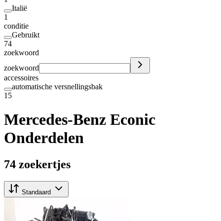
Italië
1
conditie
Gebruikt
74
zoekwoord
zoekwoord
accessoires
automatische versnellingsbak
15
Mercedes-Benz Econic
Onderdelen
74 zoekertjes
Standaard