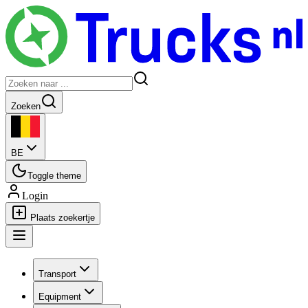
Zoeken
BE
Toggle theme
Login
Plaats zoekertje
Transport
Equipment