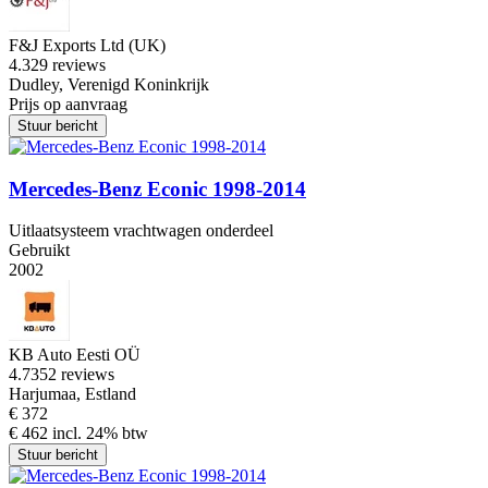
F&J Exports Ltd (UK)
4.3
29 reviews
Dudley, Verenigd Koninkrijk
Prijs op aanvraag
Stuur bericht
Mercedes-Benz Econic 1998-2014
Uitlaatsysteem vrachtwagen onderdeel
Gebruikt
2002
KB Auto Eesti OÜ
4.7
352 reviews
Harjumaa, Estland
€ 372
€ 462 incl. 24% btw
Stuur bericht