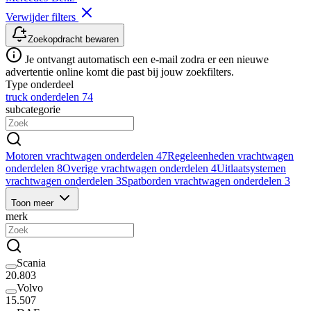
Verwijder filters
Zoekopdracht bewaren
Je ontvangt automatisch een e-mail zodra er een nieuwe
advertentie online komt die past bij jouw zoekfilters.
Type onderdeel
truck onderdelen
74
subcategorie
Motoren vrachtwagen onderdelen
47
Regeleenheden vrachtwagen
onderdelen
8
Overige vrachtwagen onderdelen
4
Uitlaatsystemen
vrachtwagen onderdelen
3
Spatborden vrachtwagen onderdelen
3
Toon meer
merk
Scania
20.803
Volvo
15.507