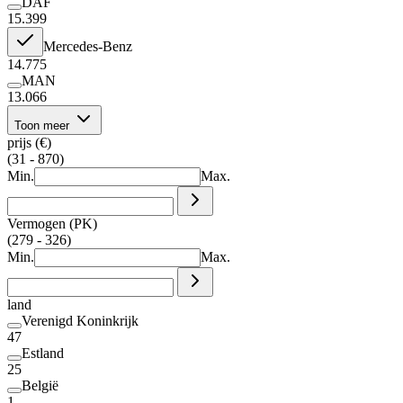
DAF
15.399
Mercedes-Benz
14.775
MAN
13.066
Toon meer
prijs (€)
(31 - 870)
Min.
Max.
Vermogen (PK)
(279 - 326)
Min.
Max.
land
Verenigd Koninkrijk
47
Estland
25
België
1