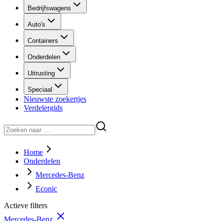
Bedrijfswagens
Auto's
Containers
Onderdelen
Uitrusting
Speciaal
Nieuwste zoekertjes
Verdelergids
Home
Onderdelen
Mercedes-Benz
Econic
Actieve filters
Mercedes-Benz