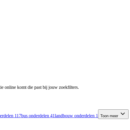
e online komt die past bij jouw zoekfilters.
derdelen
117
bus onderdelen
41
landbouw onderdelen
1
Toon meer