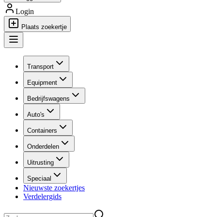
Login
Plaats zoekertje
Transport
Equipment
Bedrijfswagens
Auto's
Containers
Onderdelen
Uitrusting
Speciaal
Nieuwste zoekertjes
Verdelergids