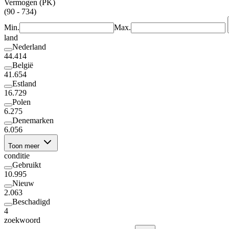
Vermogen (PK)
(90 - 734)
Min.
Max.
land
Nederland
44.414
België
41.654
Estland
16.729
Polen
6.275
Denemarken
6.056
Toon meer
conditie
Gebruikt
10.995
Nieuw
2.063
Beschadigd
4
zoekwoord