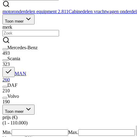
motoronderdelen equipment
2.811
Cabinedelen vrachtwagen onderde
Toon meer
merk
Mercedes-Benz
493
Scania
323
MAN
260
DAF
210
Volvo
190
Toon meer
prijs (€)
(1 - 110.000)
Min.
Max.