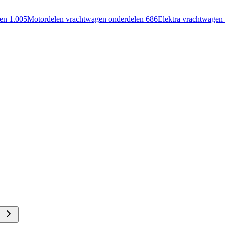
len
1.005
Motordelen vrachtwagen onderdelen
686
Elektra vrachtwagen