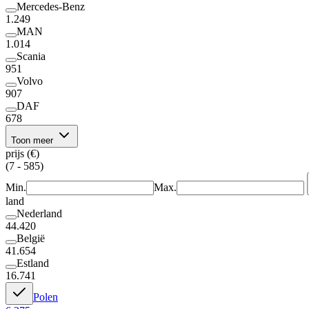
Mercedes-Benz
1.249
MAN
1.014
Scania
951
Volvo
907
DAF
678
Toon meer
prijs (€)
(7 - 585)
Min.
Max.
land
Nederland
44.420
België
41.654
Estland
16.741
Polen