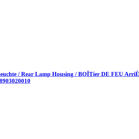
uchte / Rear Lamp Housing / BOÎTier DE FEU ArriÈ
98903020010