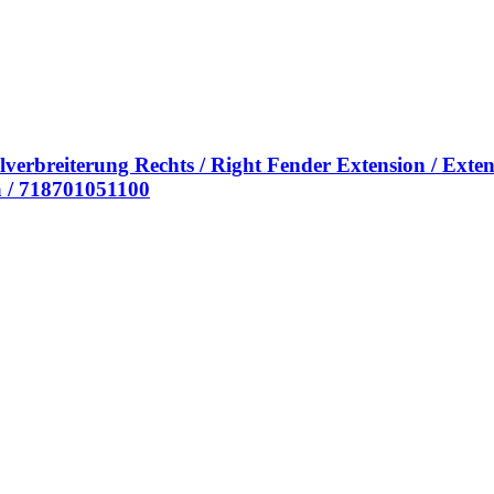
verbreiterung Rechts / Right Fender Extension / Exte
a / 718701051100