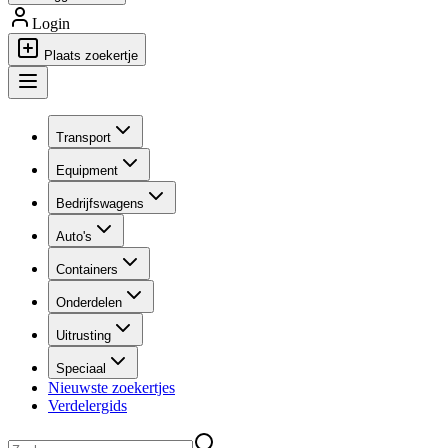
Login
Plaats zoekertje
Transport
Equipment
Bedrijfswagens
Auto's
Containers
Onderdelen
Uitrusting
Speciaal
Nieuwste zoekertjes
Verdelergids