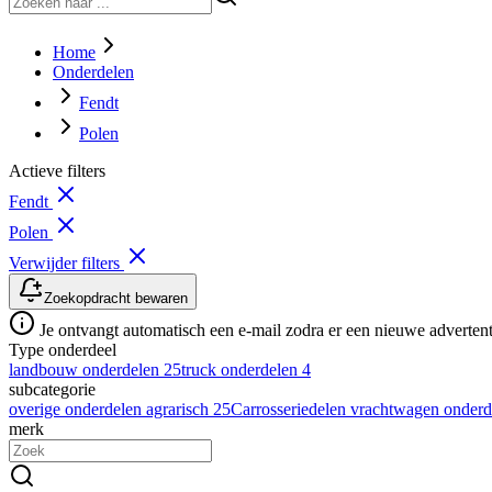
Home
Onderdelen
Fendt
Polen
Actieve filters
Fendt
Polen
Verwijder filters
Zoekopdracht bewaren
Je ontvangt automatisch een e-mail zodra er een nieuwe advertenti
Type onderdeel
landbouw onderdelen
25
truck onderdelen
4
subcategorie
overige onderdelen agrarisch
25
Carrosseriedelen vrachtwagen onder
merk