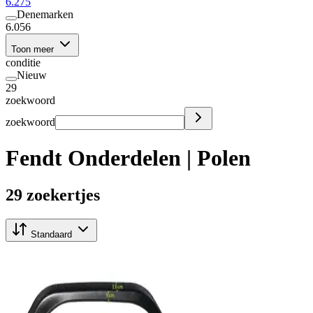
6.275
Denemarken
6.056
Toon meer
conditie
Nieuw
29
zoekwoord
zoekwoord
Fendt Onderdelen | Polen
29 zoekertjes
Standaard