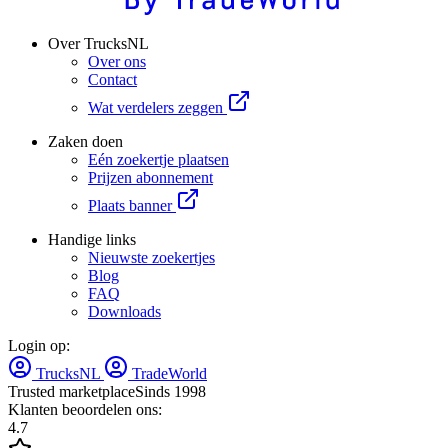
Over TrucksNL
Over ons
Contact
Wat verdelers zeggen
Zaken doen
Eén zoekertje plaatsen
Prijzen abonnement
Plaats banner
Handige links
Nieuwste zoekertjes
Blog
FAQ
Downloads
Login op:
TrucksNL
TradeWorld
Trusted marketplace
Sinds 1998
Klanten beoordelen ons:
4.7