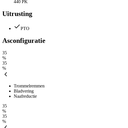
440 PK
Uitrusting
PTO
Asconfiguratie
35
%
35
%
Trommelremmen
Bladvering
Naafreductie
35
%
35
%