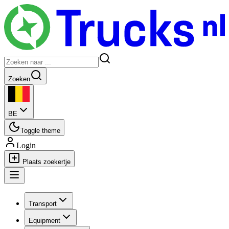
Zoeken
BE
Toggle theme
Login
Plaats zoekertje
Transport
Equipment