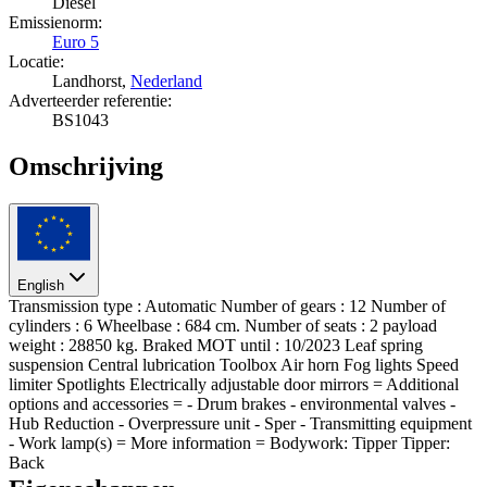
Diesel
Emissienorm:
Euro 5
Locatie:
Landhorst,
Nederland
Adverteerder referentie:
BS1043
Omschrijving
English
Transmission type : Automatic Number of gears : 12 Number of
cylinders : 6 Wheelbase : 684 cm. Number of seats : 2 payload
weight : 28850 kg. Braked MOT until : 10/2023 Leaf spring
suspension Central lubrication Toolbox Air horn Fog lights Speed
limiter Spotlights Electrically adjustable door mirrors = Additional
options and accessories = - Drum brakes - environmental valves -
Hub Reduction - Overpressure unit - Sper - Transmitting equipment
- Work lamp(s) = More information = Bodywork: Tipper Tipper:
Back