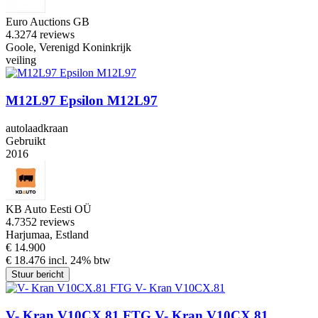
Euro Auctions GB
4.3
274 reviews
Goole, Verenigd Koninkrijk
veiling
M12L97 Epsilon M12L97
autolaadkraan
Gebruikt
2016
KB Auto Eesti OÜ
4.7
352 reviews
Harjumaa, Estland
€ 14.900
€ 18.476 incl. 24% btw
Stuur bericht
V- Kran V10CX.81 FTG V- Kran V10CX.81