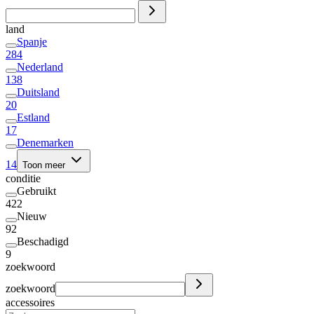
land
Spanje
284
Nederland
138
Duitsland
20
Estland
17
Denemarken
14
Toon meer
conditie
Gebruikt
422
Nieuw
92
Beschadigd
9
zoekwoord
zoekwoord
accessoires