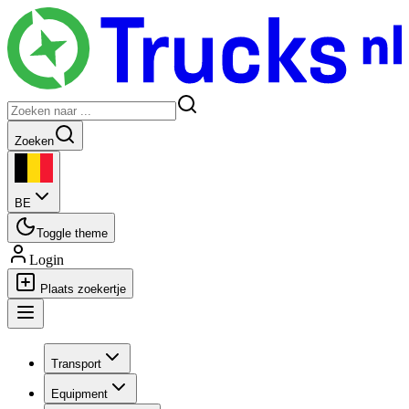
Zoeken
BE
Toggle theme
Login
Plaats zoekertje
Transport
Equipment