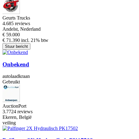
Geurts Trucks
4.6
85 reviews
Andelst, Nederland
€ 59.000
€ 71.390 incl. 21% btw
Stuur bericht
Onbekend
autolaadkraan
Gebruikt
AuctionPort
3.7
724 reviews
Ekeren, België
veiling