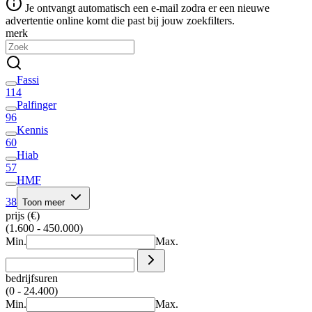
Je ontvangt automatisch een e-mail zodra er een nieuwe
advertentie online komt die past bij jouw zoekfilters.
merk
Fassi
114
Palfinger
96
Kennis
60
Hiab
57
HMF
38
Toon meer
prijs (€)
(1.600 - 450.000)
Min.
Max.
bedrijfsuren
(0 - 24.400)
Min.
Max.