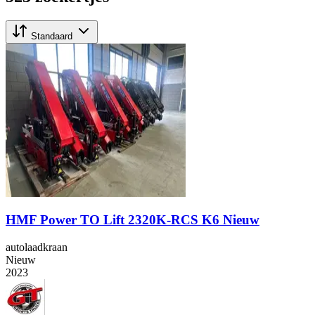
Standaard
HMF Power TO Lift 2320K-RCS K6 Nieuw
autolaadkraan
Nieuw
2023