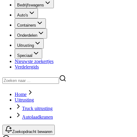
Bedrijfswagens
Auto's
Containers
Onderdelen
Uitrusting
Speciaal
Nieuwste zoekertjes
Verdelergids
Home
Uitrusting
Truck uitrusting
Autolaadkranen
Zoekopdracht bewaren