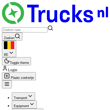
Zoeken
BE
Toggle theme
Login
Plaats zoekertje
Transport
Equipment