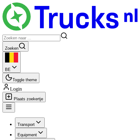
Zoeken
BE
Toggle theme
Login
Plaats zoekertje
Transport
Equipment