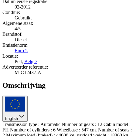
Datum eerste registratie:
02-2012
Conditie:
Gebruikt
Algemene staat:
4/5
Brandstof:
Diesel
Emissienorm:
Euro 5
Locatie:
Pelt,
België
Adverteerder referentie:
MJC12437-A
Omschrijving
English
Transmission type : Automatic Number of gears : 12 Cabin model :
FH Number of cylinders : 6 Wheelbase : 547 cm. Number of seats :
2 Maximum load (braked) : 44000 kg. payload weight : 18360 kg.