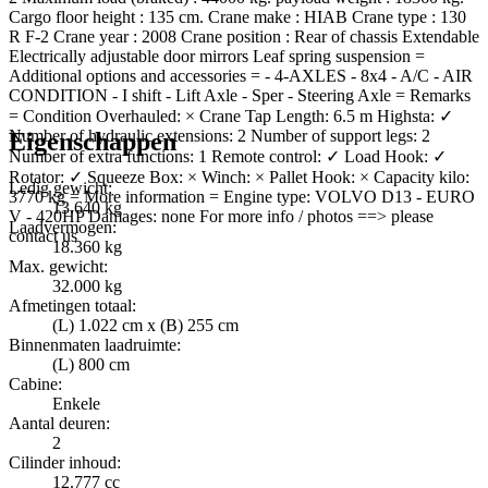
Cargo floor height : 135 cm. Crane make : HIAB Crane type : 130
R F-2 Crane year : 2008 Crane position : Rear of chassis Extendable
Electrically adjustable door mirrors Leaf spring suspension =
Additional options and accessories = - 4-AXLES - 8x4 - A/C - AIR
CONDITION - I shift - Lift Axle - Sper - Steering Axle = Remarks
= Condition Overhauled: × Crane Tap Length: 6.5 m Highsta: ✓
Number of hydraulic extensions: 2 Number of support legs: 2
Eigenschappen
Number of extra functions: 1 Remote control: ✓ Load Hook: ✓
Rotator: ✓ Squeeze Box: × Winch: × Pallet Hook: × Capacity kilo:
Ledig gewicht:
3770 kg = More information = Engine type: VOLVO D13 - EURO
13.640 kg
V - 420HP Damages: none For more info / photos ==> please
Laadvermogen:
contact us
18.360 kg
Max. gewicht:
32.000 kg
Afmetingen totaal:
(L) 1.022 cm x (B) 255 cm
Binnenmaten laadruimte:
(L) 800 cm
Cabine:
Enkele
Aantal deuren:
2
Cilinder inhoud:
12.777 cc