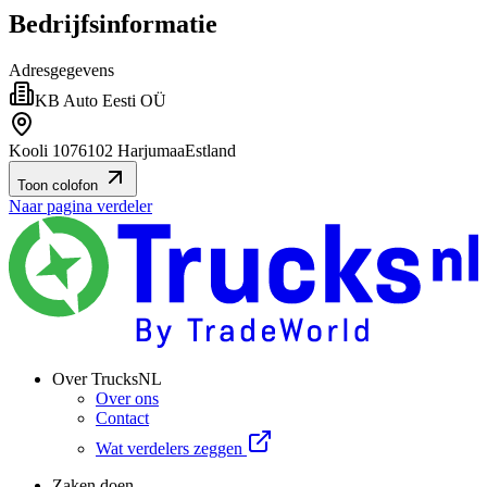
Bedrijfsinformatie
Adresgegevens
KB Auto Eesti OÜ
Kooli 10
76102 Harjumaa
Estland
Toon colofon
Naar pagina verdeler
Over TrucksNL
Over ons
Contact
Wat verdelers zeggen
Zaken doen