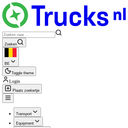
Zoeken
BE
Toggle theme
Login
Plaats zoekertje
Transport
Equipment