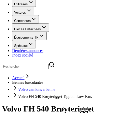
Utilitaires
Voitures
Conteneurs
Pièces Détachées
Équipements TP
Spéciaux
Dernières annonces
Index société
Accueil
Bennes basculantes
Volvo camions à benne
Volvo FH 540 Brøyterigget Tippbil. Low Km.
Volvo FH 540 Brøyterigget