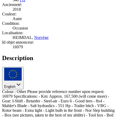
Ancienneté:
2018
Couleur:
Autre
Condition:
Occasion
Localisation:
HEIMDAL,
Norvège
Id objet annonceur:
16979
Description
English
Colour : Other Please provide reference number upon request:
16979 Specifications: - Km: Approx. 167,500 (will come more) -
Gear: I-Shift - Retarder - Steel-air - Euro 6 - Good tires - 8x4 -
Mahler's Blade - Salt hydraulics - 551 Hp - Trailer hitch - VBG -
Rotor beam - Extra light - Light bulb in the front - Nor Slep building
- Box (see pictures, taken to the best of my ability) - Tool box - Bed