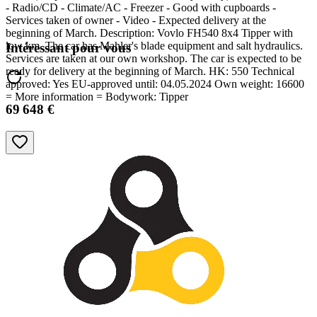
- Radio/CD - Climate/AC - Freezer - Good with cupboards -
Services taken of owner - Video - Expected delivery at the
beginning of March. Description: Vovlo FH540 8x4 Tipper with
low km. The car has Mahler's blade equipment and salt hydraulics.
Intéressant pour vous
Services are taken at our own workshop. The car is expected to be
ready for delivery at the beginning of March. HK: 550 Technical
approved: Yes EU-approved until: 04.05.2024 Own weight: 16600
= More information = Bodywork: Tipper
69 648 €