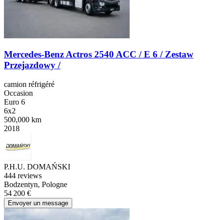
Mercedes-Benz Actros 2540 ACC / E 6 / Zestaw
Przejazdowy /
camion réfrigéré
Occasion
Euro 6
6x2
500,000 km
2018
P.H.U. DOMAŃSKI
4
44 reviews
Bodzentyn, Pologne
54 200 €
Envoyer un message