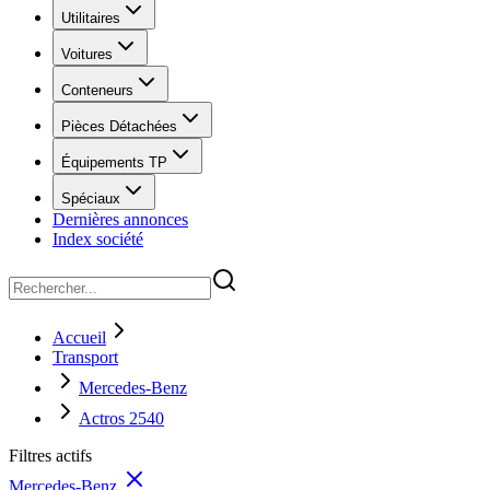
Utilitaires
Voitures
Conteneurs
Pièces Détachées
Équipements TP
Spéciaux
Dernières annonces
Index société
Accueil
Transport
Mercedes-Benz
Actros 2540
Filtres actifs
Mercedes-Benz