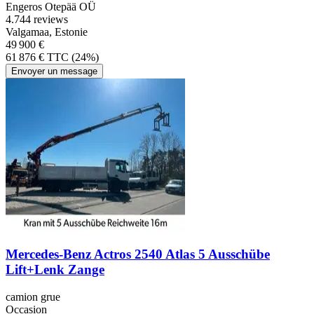
Engeros Otepää OÜ
4.7
44 reviews
Valgamaa, Estonie
49 900 €
61 876 € TTC (24%)
Envoyer un message
Mercedes-Benz Actros 2540 Atlas 5 Ausschübe
Lift+Lenk Zange
camion grue
Occasion