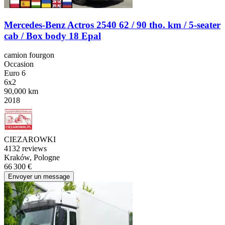
Mercedes-Benz Actros 2540 62 / 90 tho. km / 5-seater
cab / Box body 18 Epal
camion fourgon
Occasion
Euro 6
6x2
90,000 km
2018
CIEZAROWKI
4
132 reviews
Kraków, Pologne
66 300 €
Envoyer un message