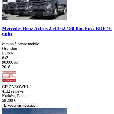
Mercedes-Benz Actros 2540 62 / 90 tho. km / BDF / 6
units
camion à caisse mobile
Occasion
Euro 6
6x2
90,000 km
2018
CIEZAROWKI
4
132 reviews
Kraków, Pologne
58 200 €
Envoyer un message