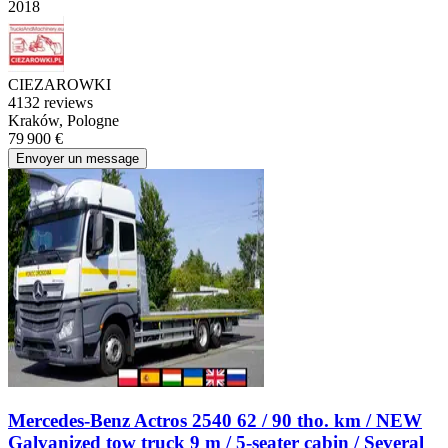
2018
CIEZAROWKI
4
132 reviews
Kraków, Pologne
79 900 €
Envoyer un message
Mercedes-Benz Actros 2540 62 / 90 tho. km / NEW
Galvanized tow truck 9 m / 5-seater cabin / Several