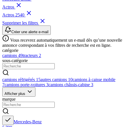
Actros
Actros 2540
Supprimer les filtres
Créer une alerte e-mail
Vous recevrez automatiquement un e-mail dès qu’une nouvelle
annonce correspondant à vos filtres de recherche est en ligne.
catégorie
camions
49
tracteurs
2
sous-catégorie
camions réfrigérés
15
autres camions
10
camions à caisse mobile
7
camions porte-voitures
3
camions châssis-cabine
3
Afficher plus
marque
Mercedes-Benz