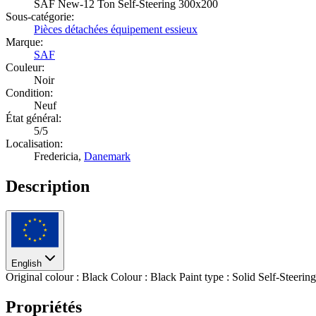
SAF New-12 Ton Self-Steering 300x200
Sous-catégorie:
Pièces détachées équipement essieux
Marque:
SAF
Couleur:
Noir
Condition:
Neuf
État général:
5/5
Localisation:
Fredericia,
Danemark
Description
English
Original colour : Black Colour : Black Paint type : Solid Self-Steer
Propriétés