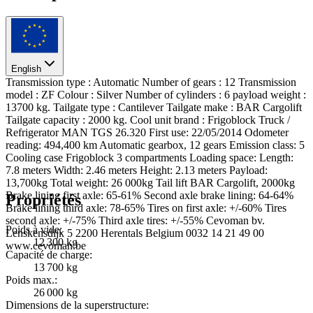
English
Transmission type : Automatic Number of gears : 12 Transmission
model : ZF Colour : Silver Number of cylinders : 6 payload weight :
13700 kg. Tailgate type : Cantilever Tailgate make : BAR Cargolift
Tailgate capacity : 2000 kg. Cool unit brand : Frigoblock Truck /
Refrigerator MAN TGS 26.320 First use: 22/05/2014 Odometer
reading: 494,400 km Automatic gearbox, 12 gears Emission class: 5
Cooling case Frigoblock 3 compartments Loading space: Length:
7.8 meters Width: 2.46 meters Height: 2.13 meters Payload:
13,700kg Total weight: 26 000kg Tail lift BAR Cargolift, 2000kg
Brake lining first axle: 65-61% Second axle brake lining: 64-64%
Propriétés
Brake lining third axle: 78-65% Tires on first axle: +/-60% Tires
second axle: +/-75% Third axle tires: +/-55% Cevoman bv.
Poids à vide:
Lenskensdijk 5 2200 Herentals Belgium 0032 14 21 49 00
12 300 kg
www.cevoman.be
Capacité de charge:
13 700 kg
Poids max.:
26 000 kg
Dimensions de la superstructure: