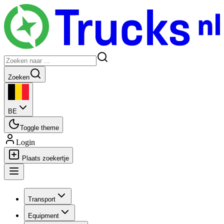
Zoeken
BE
Toggle theme
Login
Plaats zoekertje
Transport
Equipment