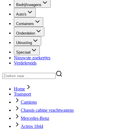
Bedrijfswagens
Auto's
Containers
Onderdelen
Uitrusting
Speciaal
Nieuwste zoekertjes
Verdelergids
Home
Transport
Camions
Chassis cabine vrachtwagens
Mercedes-Benz
Actros 1844