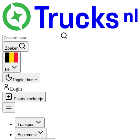
Zoeken
BE
Toggle theme
Login
Plaats zoekertje
Transport
Equipment