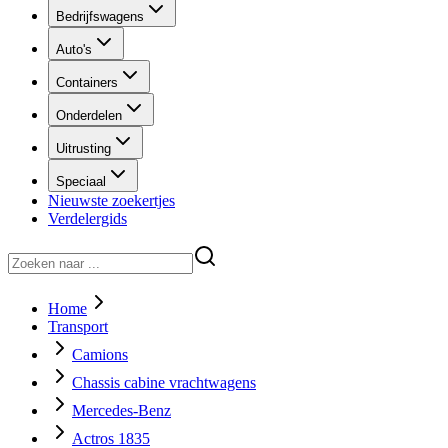
Bedrijfswagens
Auto's
Containers
Onderdelen
Uitrusting
Speciaal
Nieuwste zoekertjes
Verdelergids
Home
Transport
Camions
Chassis cabine vrachtwagens
Mercedes-Benz
Actros 1835